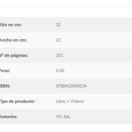
Alto en cm:
22
Ancho en cm:
22
Nº de páginas:
101
Peso:
0.45
ISBN:
9788415569534
Tipo de producto:
Libro + Vídeos
Autor/es:
VV. AA.