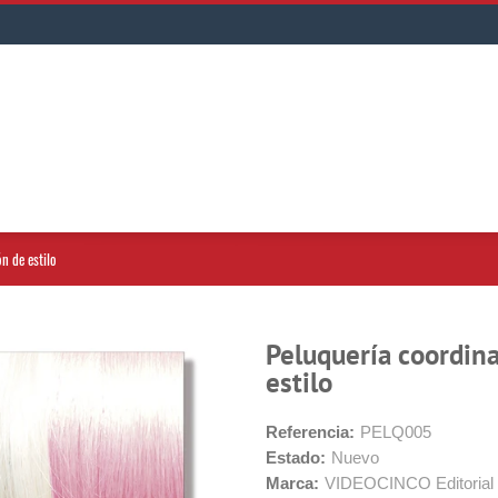
n de estilo
Peluquería coordina
estilo
Referencia:
PELQ005
Estado:
Nuevo
Marca:
VIDEOCINCO Editorial