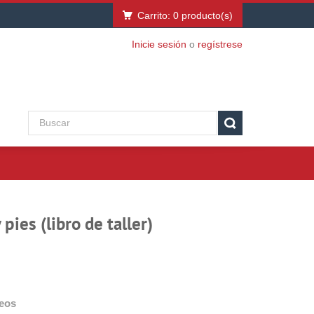
Carrito:
0
producto(s)
Inicie sesión
o
regístrese
pies (libro de taller)
deos