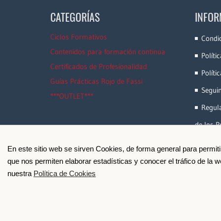
CATEGORÍAS
INFOR
Ciclos Formativos
Condi
Contenidos para formación continua
Políti
Certificados de Profesionalidad
Políti
Guías Prácticas Rojo de Fassi
Segui
***OUTLET***
Regula
de los P
En este sitio web se sirven Cookies, de forma general para permit
que nos permiten elaborar estadísticas y conocer el tráfico de la
nuestra
Política de Cookies