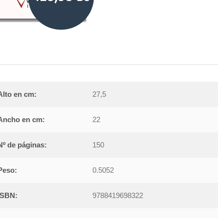
Alto en cm:
27,5
Ancho en cm:
22
Nº de páginas:
150
Peso:
0.5052
ISBN:
9788419698322