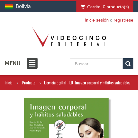
Bolivia
Carrito:
0
producto(s)
Inicie sesión
o
regístrese
MENU
Inicio
Producto
Licencia digital - LD- Imagen corporal y hábitos saludables