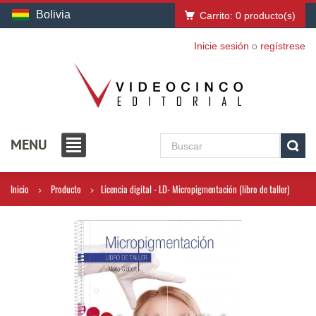
Bolivia
Carrito:
0
producto(s)
Inicie sesión
o
regístrese
MENU
Inicio
Producto
Licencia digital - LD- Micropigmentación (libro de taller)