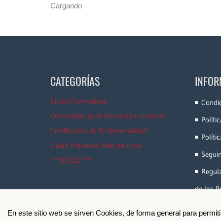
Cargando
CATEGORÍAS
INFOR
Ciclos Formativos
Condi
Contenidos para formación continua
Políti
Certificados de Profesionalidad
Políti
Guías Prácticas Rojo de Fassi
Segui
***OUTLET***
Regula
de los P
En este sitio web se sirven Cookies, de forma general para permit