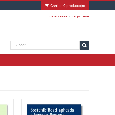
Carrito:
0
producto(s)
Inicie sesión
o
regístrese