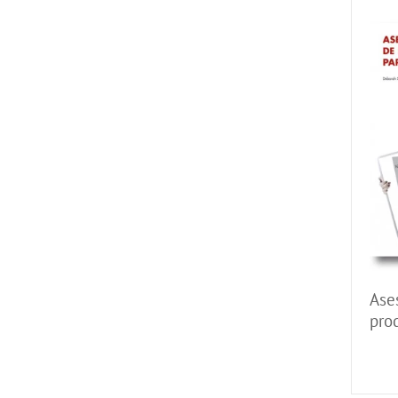
Ase
prod
ima