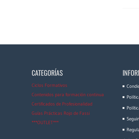
CATEGORÍAS
INFOR
Ciclos Formativos
Condi
Contenidos para formación continua
Políti
Certificados de Profesionalidad
Políti
Guías Prácticas Rojo de Fassi
Segui
***OUTLET***
Regula