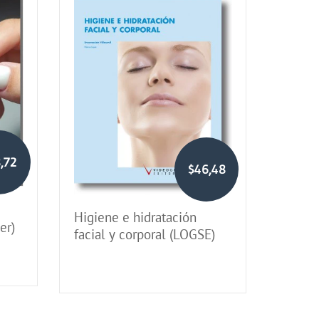
,72
$46,48
Higiene e hidratación
ler)
facial y corporal (LOGSE)