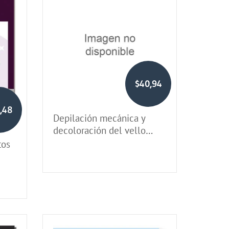
$40,94
,48
Depilación mecánica y
decoloración del vello
(libro de taller)
tos