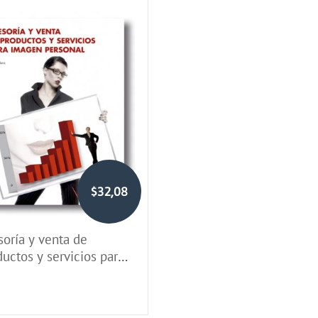
$32,08
soría y venta de
uctos y servicios para
gen personal (LOGSE)