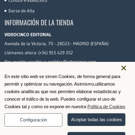
Conoce e-Videocinco
Darse de Alta
INFORMACIÓN DE LA TIENDA
VIDEOCINCO EDITORIAL
Avenida de la Victoria, 70 - 28023 - MADRID (ESPAÑA)
Llámanos ahora:
(+34) 915 429 352
Nos puedes escribir a:
pedidos@videocinco.com
×
En este sitio web se sirven Cookies, de forma general para
PAGO SEGURO
permitir y optimizar su navegación. Asimismo,utilizamos
cookies analíticas que nos permiten elaborar estadísticas y
conocer el tráfico de la web. Puedes configurar el uso de
Cookies tal y como se expone en nuestra
Política de Cookies
Aceptar todas las cookies
Configuración