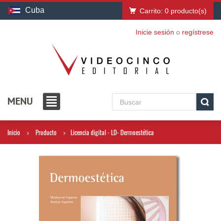
Cuba
Carrito:
0
producto(s)
Inicie sesión
o
regístrese
MENU
Inicio
Producto
Licencia digital - LD- Dermoestética