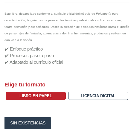
Este libro, desarrollado conforme al currículo oficial del módulo de
Peluquería para
caracterización
, te guía paso a paso en las técnicas profesionales utilizadas en cine,
teatro, televisión y espectáculos. Desde la creación de peinados históricos hasta el diseño
de personajes de fantasía, aprenderás a dominar herramientas, productos y estilos que
dan vida a la ficción.
✔️ Enfoque práctico
✔️ Procesos paso a paso
✔️ Adaptado al currículo oficial
Elige tu formato
LIBRO EN PAPEL
LICENCIA DIGITAL
SIN EXISTENCIAS