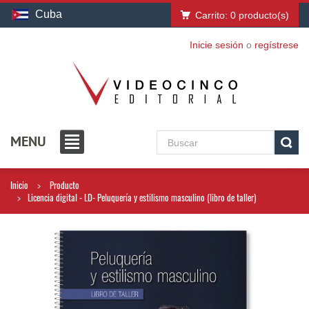
Cuba
Carrito:
0
producto(s)
Inicie sesión
o
regístrese
MENU
Inicio
Producto
Licencia digital - LD- Peluquería y estilismo masculino (libro de taller)