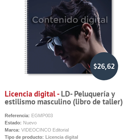
$26,62
Licencia digital -
LD- Peluquería y
estilismo masculino (libro de taller)
Referencia:
EGMP003
Estado:
Nuevo
Marca:
VIDEOCINCO Editorial
Tipo de producto:
Licencia digital