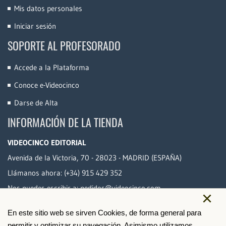
Mis datos personales
Iniciar sesión
SOPORTE AL PROFESORADO
Accede a la Plataforma
Conoce e-Videocinco
Darse de Alta
INFORMACIÓN DE LA TIENDA
VIDEOCINCO EDITORIAL
Avenida de la Victoria, 70 - 28023 - MADRID (ESPAÑA)
Llámanos ahora:
(+34) 915 429 352
Nos puedes escribir a:
pedidos@videocinco.com
×
En este sitio web se sirven Cookies, de forma general para
PAGO SEGURO
permitir y optimizar su navegación. Asimismo,utilizamos