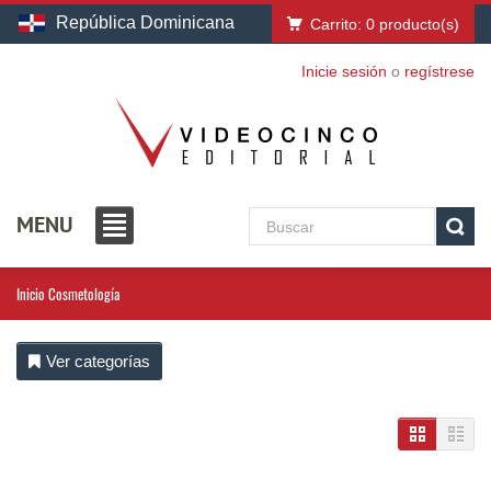
República Dominicana
Carrito:
0
producto(s)
Inicie sesión
o
regístrese
MENU
Inicio
Cosmetología
Ver categorías