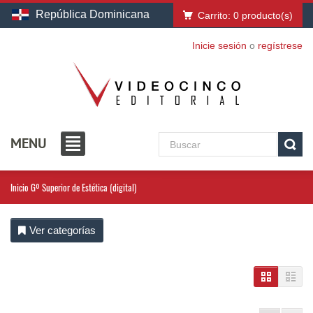
República Dominicana
Carrito:
0
producto(s)
Inicie sesión
o
regístrese
MENU
Inicio
Gº Superior de Estética (digital)
Ver categorías