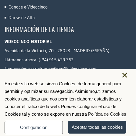
Conoce e-Videocinco
Darse de Alta
INFORMACIÓN DE LA TIENDA
VIDEOCINCO EDITORIAL
Avenida de la Victoria, 70 - 28023 - MADRID (ESPAÑA)
Llámanos ahora:
(+34) 915 429 352
Nos puedes escribir a:
pedidos@videocinco.com
×
En este sitio web se sirven Cookies, de forma general para
PAGO SEGURO
permitir y optimizar su navegación. Asimismo,utilizamos
cookies analíticas que nos permiten elaborar estadísticas y
conocer el tráfico de la web. Puedes configurar el uso de
Cookies tal y como se expone en nuestra
Política de Cookies
Aceptar todas las cookies
Configuración