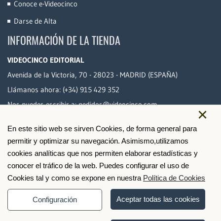
Conoce e-Videocinco
Darse de Alta
INFORMACIÓN DE LA TIENDA
VIDEOCINCO EDITORIAL
Avenida de la Victoria, 70 - 28023 - MADRID (ESPAÑA)
Llámanos ahora:
(+34) 915 429 352
Nos puedes escribir a:
pedidos@videocinco.com
×
En este sitio web se sirven Cookies, de forma general para
PAGO SEGURO
permitir y optimizar su navegación. Asimismo,utilizamos
cookies analíticas que nos permiten elaborar estadísticas y
conocer el tráfico de la web. Puedes configurar el uso de
Cookies tal y como se expone en nuestra
Política de Cookies
Aceptar todas las cookies
Configuración