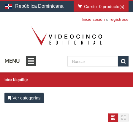
República Dominicana
Carrito:
0
producto(s)
Inicie sesión
o
regístrese
MENU
Inicio
Maquillaje
Ver categorías