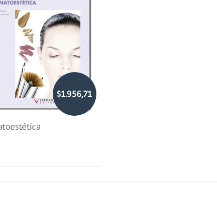
$1.956,71
atoestética