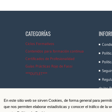
CATEGORÍAS
INFOR
Ciclos Formativos
Condi
Contenidos para formación continua
Políti
Certificados de Profesionalidad
Políti
Guías Prácticas Rojo de Fassi
Segui
***OUTLET***
Regula
de los P
En este sitio web se sirven Cookies, de forma general para permit
que nos permiten elaborar estadísticas y conocer el tráfico de la