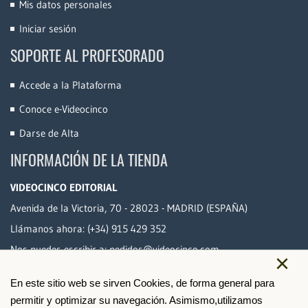
Mis datos personales
Iniciar sesión
SOPORTE AL PROFESORADO
Accede a la Plataforma
Conoce e-Videocinco
Darse de Alta
INFORMACIÓN DE LA TIENDA
VIDEOCINCO EDITORIAL
Avenida de la Victoria, 70 - 28023 - MADRID (ESPAÑA)
Llámanos ahora:
(+34) 915 429 352
Nos puedes escribir a:
pedidos@videocinco.com
×
En este sitio web se sirven Cookies, de forma general para
PAGO SEGURO
permitir y optimizar su navegación. Asimismo,utilizamos