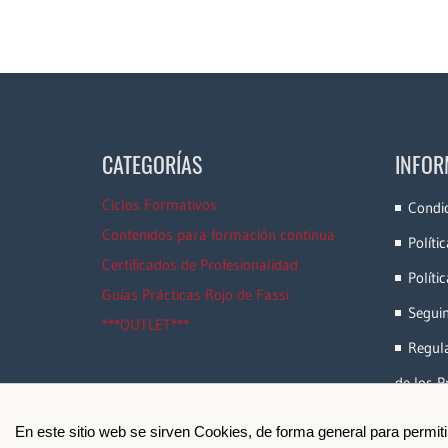
CATEGORÍAS
INFOR
Ciclos Formativos
Condi
Contenidos para formación continua
Políti
Certificados de Profesionalidad
Políti
Guías Prácticas Rojo de Fassi
Segui
***OUTLET***
Regula
de los P
En este sitio web se sirven Cookies, de forma general para permit