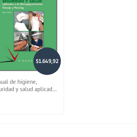
$1.649,92
ual de higiene,
uridad y salud aplicadas
a micropigmentación,
aje y piercing (LOGSE)