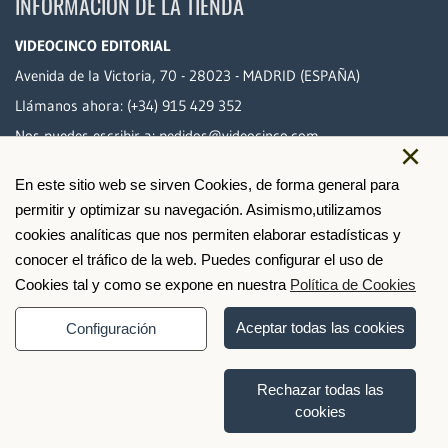
INFORMACIÓN DE LA TIENDA
VIDEOCINCO EDITORIAL
Avenida de la Victoria, 70 - 28023 - MADRID (ESPAÑA)
Llámanos ahora:
(+34) 915 429 352
Nos puedes escribir a:
pedidos@videocinco.com
×
En este sitio web se sirven Cookies, de forma general para
PAGO SEGURO
permitir y optimizar su navegación. Asimismo,utilizamos
cookies analíticas que nos permiten elaborar estadísticas y
conocer el tráfico de la web. Puedes configurar el uso de
Cookies tal y como se expone en nuestra
Política de Cookies
Aceptar todas las cookies
Configuración
Rechazar todas las
cookies
© 2026 Videocinco