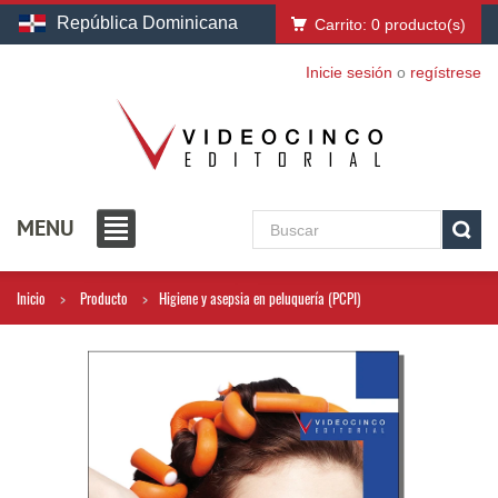
República Dominicana
Carrito:
0
producto(s)
Inicie sesión
o
regístrese
MENU
Inicio
Producto
Higiene y asepsia en peluquería (PCPI)