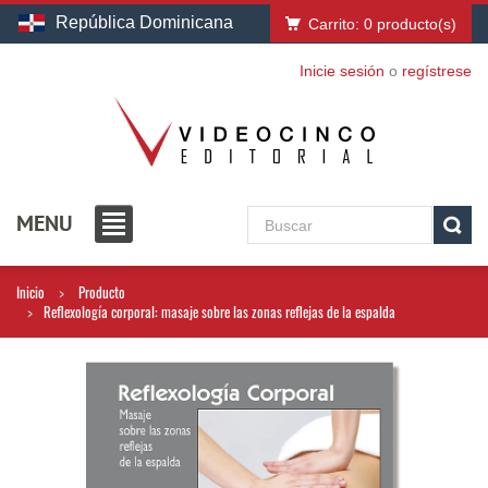
República Dominicana
Carrito:
0
producto(s)
Inicie sesión
o
regístrese
MENU
Inicio
Producto
Reflexología corporal: masaje sobre las zonas reflejas de la espalda