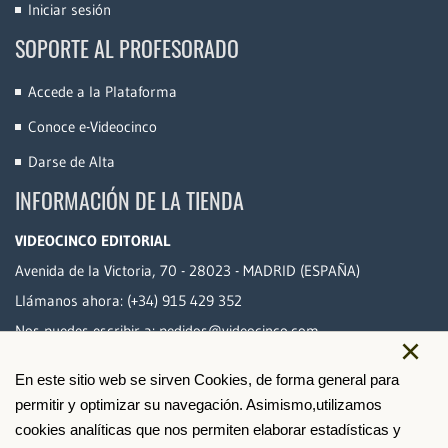
Iniciar sesión
SOPORTE AL PROFESORADO
Accede a la Plataforma
Conoce e-Videocinco
Darse de Alta
INFORMACIÓN DE LA TIENDA
VIDEOCINCO EDITORIAL
Avenida de la Victoria, 70 - 28023 - MADRID (ESPAÑA)
Llámanos ahora:
(+34) 915 429 352
Nos puedes escribir a:
pedidos@videocinco.com
×
En este sitio web se sirven Cookies, de forma general para
PAGO SEGURO
permitir y optimizar su navegación. Asimismo,utilizamos
cookies analíticas que nos permiten elaborar estadísticas y