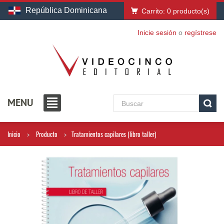
República Dominicana
Carrito:
0
producto(s)
Inicie sesión
o
regístrese
MENU
Inicio
Producto
Tratamientos capilares (libro taller)