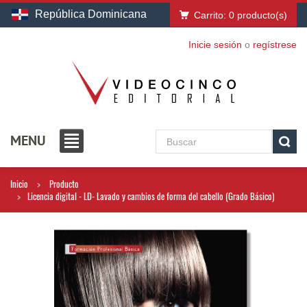
República Dominicana
Carrito:
0
producto(s)
Inicie sesión
o
regístrese
MENU
Inicio
Producto
Licencia digital - LD- Lavado y cambios de forma del cabello (Grado Básico)