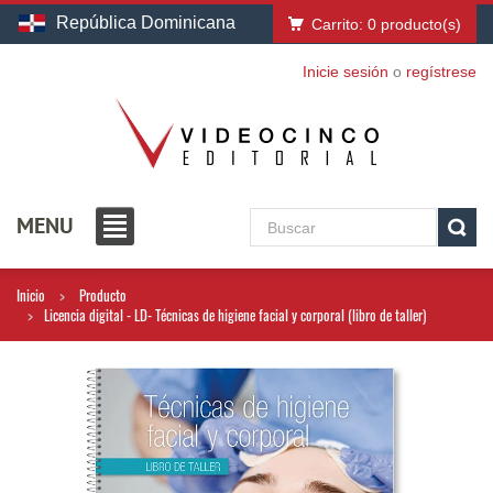
República Dominicana
Carrito:
0
producto(s)
Inicie sesión
o
regístrese
MENU
Inicio
Producto
Licencia digital - LD- Técnicas de higiene facial y corporal (libro de taller)