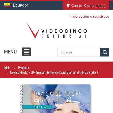
Ecuador
Carrito:
0
producto(s)
Inicie sesión
o
regístrese
MENU
Inicio
Producto
Licencia digital - LD- Técnicas de higiene facial y corporal (libro de taller)