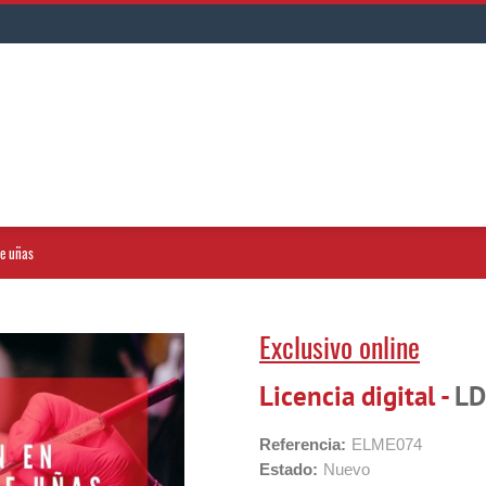
de uñas
Exclusivo online
Licencia digital -
LD
Referencia:
ELME074
Estado:
Nuevo