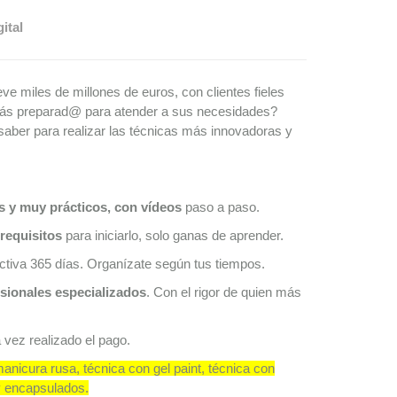
ital
ve miles de millones de euros, con clientes fieles
stás preparad@ para atender a sus necesidades?
saber para realizar las técnicas más innovadoras y
s y muy prácticos, con vídeos
paso a paso.
requisitos
para iniciarlo, solo ganas de aprender.
 activa 365 días. Organízate según tus tiempos.
sionales especializados
. Con el rigor de quien más
a vez realizado el pago.
anicura rusa, técnica con gel paint, técnica con
 y encapsulados.