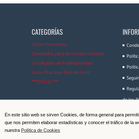
CATEGORÍAS
INFOR
Ciclos Formativos
Condi
Contenidos para formación continua
Políti
Certificados de Profesionalidad
Políti
Guías Prácticas Rojo de Fassi
Segui
***OUTLET***
Regula
de los P
En este sitio web se sirven Cookies, de forma general para permit
que nos permiten elaborar estadísticas y conocer el tráfico de la
nuestra
Política de Cookies