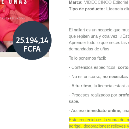
Marca:
VIDEOCINCO Editorial
Tipo de producto:
Licencia dig
El nailart es un negocio que mue
que repiten una y otra vez. ¿E
25.194,14
Aprender todo lo que necesitas 
FCFA
demandadas de uñas.
Te lo ponemos fácil:
- Contenidos específicos,
corto
- No es un curso,
no necesitas 
-
A tu ritmo
, tu licencia estará
- Procesos realizados por
profe
sabe.
- Acceso
inmediato online
, un
Este contenido es la suma de: m
acrigel, decoraciones: relieves