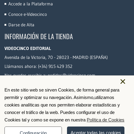
Accede a la Plataforma
Conoce e-Videocinco
Darse de Alta
INFORMACIÓN DE LA TIENDA
VIDEOCINCO EDITORIAL
Avenida de la Victoria, 70 - 28023 - MADRID (ESPAÑA)
Llámanos ahora:
(+34) 915 429 352
Nos puedes escribir a:
pedidos@videocinco.com
×
En este sitio web se sirven Cookies, de forma general para
PAGO SEGURO
permitir y optimizar su navegación. Asimismo,utilizamos
cookies analíticas que nos permiten elaborar estadísticas y
conocer el tráfico de la web. Puedes configurar el uso de
Cookies tal y como se expone en nuestra
Política de Cookies
Aceptar todas las cookies
Configuración