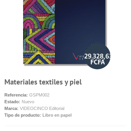
29.328,63
FCFA
Materiales textiles y piel
Referencia:
GSPM002
Estado:
Nuevo
Marca:
VIDEOCINCO Editorial
Tipo de producto:
Libro en papel