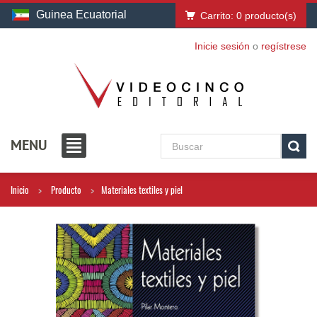
Guinea Ecuatorial
Carrito:
0
producto(s)
Inicie sesión
o
regístrese
MENU
Inicio
Producto
Materiales textiles y piel