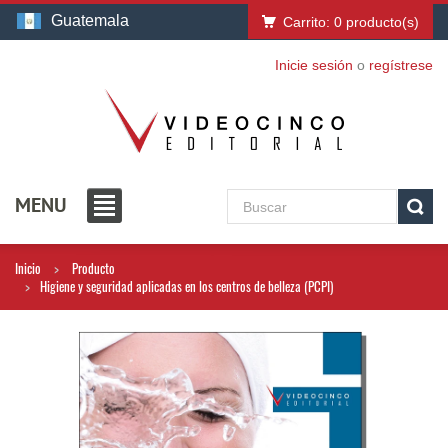
Guatemala
Carrito:
0
producto(s)
Inicie sesión
o
regístrese
MENU
Inicio
Producto
Higiene y seguridad aplicadas en los centros de belleza (PCPI)