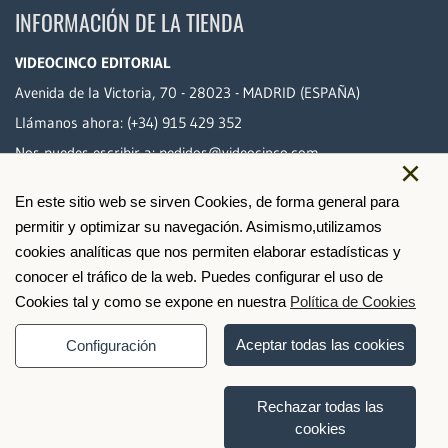
INFORMACIÓN DE LA TIENDA
VIDEOCINCO EDITORIAL
Avenida de la Victoria, 70 - 28023 - MADRID (ESPAÑA)
Llámanos ahora:
(+34) 915 429 352
Nos puedes escribir a:
pedidos@videocinco.com
×
En este sitio web se sirven Cookies, de forma general para
PAGO SEGURO
permitir y optimizar su navegación. Asimismo,utilizamos
cookies analíticas que nos permiten elaborar estadísticas y
conocer el tráfico de la web. Puedes configurar el uso de
Cookies tal y como se expone en nuestra
Política de Cookies
Aceptar todas las cookies
Configuración
Rechazar todas las
cookies
© 2026 Videocinco