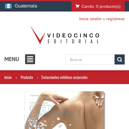
Guatemala
Carrito:
0
producto(s)
Inicie sesión
o
regístrese
MENU
Inicio
Producto
Tratamientos estéticos corporales