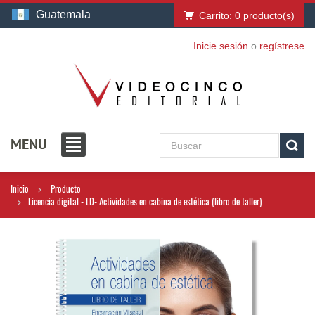
Guatemala
Carrito:
0
producto(s)
Inicie sesión
o
regístrese
MENU
Inicio
Producto
Licencia digital - LD- Actividades en cabina de estética (libro de taller)