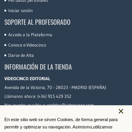
Mis datos personales
Iniciar sesión
SOPORTE AL PROFESORADO
Accede a la Plataforma
Conoce e-Videocinco
Darse de Alta
INFORMACIÓN DE LA TIENDA
VIDEOCINCO EDITORIAL
Avenida de la Victoria, 70 - 28023 - MADRID (ESPAÑA)
Llámanos ahora:
(+34) 915 429 352
Nos puedes escribir a:
pedidos@videocinco.com
×
En este sitio web se sirven Cookies, de forma general para
PAGO SEGURO
permitir y optimizar su navegación. Asimismo,utilizamos