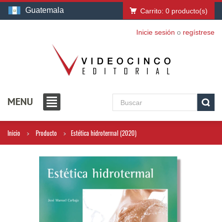
Guatemala
Carrito:
0
producto(s)
Inicie sesión
o
regístrese
MENU
Inicio
Producto
Estética hidrotermal (2020)