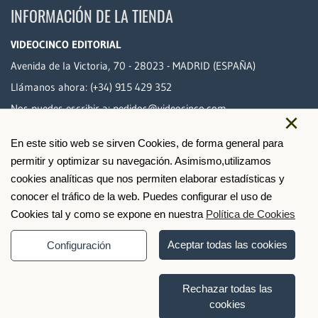
INFORMACIÓN DE LA TIENDA
VIDEOCINCO EDITORIAL
Avenida de la Victoria, 70 - 28023 - MADRID (ESPAÑA)
Llámanos ahora:
(+34) 915 429 352
Nos puedes escribir a:
pedidos@videocinco.com
×
En este sitio web se sirven Cookies, de forma general para
PAGO SEGURO
permitir y optimizar su navegación. Asimismo,utilizamos
cookies analíticas que nos permiten elaborar estadísticas y
conocer el tráfico de la web. Puedes configurar el uso de
Cookies tal y como se expone en nuestra
Política de Cookies
Aceptar todas las cookies
Configuración
Rechazar todas las
cookies
© 2026 Videocinco