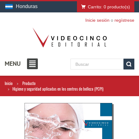
Honduras
Carrito:
0
producto(s)
Inicie sesión
o
regístrese
MENU
Inicio
Producto
Higiene y seguridad aplicadas en los centros de belleza (PCPI)