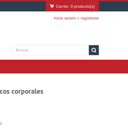
Carrito:
0
producto(s)
Inicie sesión
o
regístrese
cos corporales
D