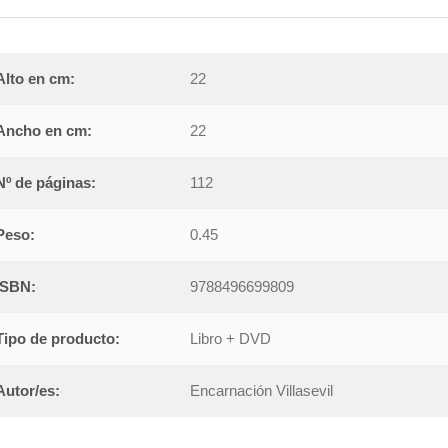
Alto en cm:
22
Ancho en cm:
22
Nº de páginas:
112
Peso:
0.45
ISBN:
9788496699809
Tipo de producto:
Libro + DVD
Autor/es:
Encarnación Villasevil