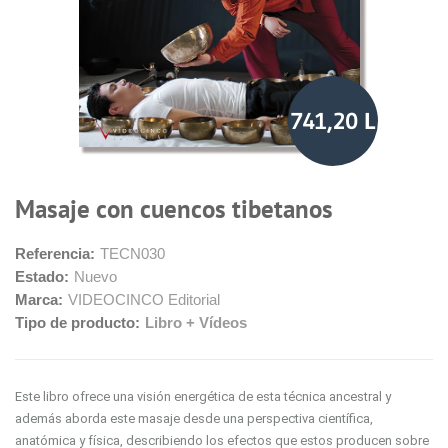
741,20 L
Masaje con cuencos tibetanos
Referencia:
TECN030
Estado:
Nuevo
Marca:
VIDEOCINCO Editorial
Tipo de producto:
Libro + Vídeos
Este libro ofrece una visión energética de esta técnica ancestral y
además aborda este masaje desde una perspectiva científica,
anatómica y física, describiendo los efectos que estos producen sobre