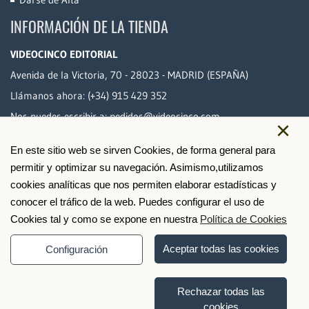
INFORMACIÓN DE LA TIENDA
VIDEOCINCO EDITORIAL
Avenida de la Victoria, 70 - 28023 - MADRID (ESPAÑA)
Llámanos ahora:
(+34) 915 429 352
Nos puedes escribir a:
pedidos@videocinco.com
×
En este sitio web se sirven Cookies, de forma general para
PAGO SEGURO
permitir y optimizar su navegación. Asimismo,utilizamos
cookies analíticas que nos permiten elaborar estadísticas y
conocer el tráfico de la web. Puedes configurar el uso de
Cookies tal y como se expone en nuestra
Política de Cookies
Aceptar todas las cookies
Configuración
Rechazar todas las
cookies