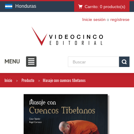
Honduras
Carrito:
0
producto(s)
Inicie sesión
o
regístrese
MENU
Inicio
Producto
Masaje con cuencos tibetanos