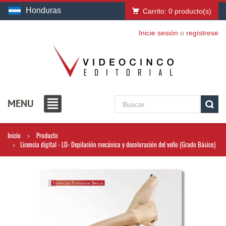
Honduras
Carrito:
0
producto(s)
Inicie sesión
o
regístrese
MENU
Inicio
Producto
Licencia digital - LD- Depilación mecánica y decoloración del vello (Grado Básico)