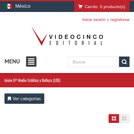
México
Carrito:
0
producto(s)
Inicie sesión
o
regístrese
MENU
Inicio
Gº Medio Estética y Belleza (LOE)
Ver categorías