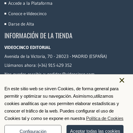
Accede a la Plataforma
Conoce e-Videocinco
Darse de Alta
INFORMACIÓN DE LA TIENDA
VIDEOCINCO EDITORIAL
Avenida de la Victoria, 70 - 28023 - MADRID (ESPAÑA)
Llámanos ahora:
(+34) 915 429 352
Nos puedes escribir a:
pedidos@videocinco.com
×
En este sitio web se sirven Cookies, de forma general para
PAGO SEGURO
permitir y optimizar su navegación. Asimismo,utilizamos
cookies analíticas que nos permiten elaborar estadísticas y
conocer el tráfico de la web. Puedes configurar el uso de
Cookies tal y como se expone en nuestra
Política de Cookies
Aceptar todas las cookies
Configuración