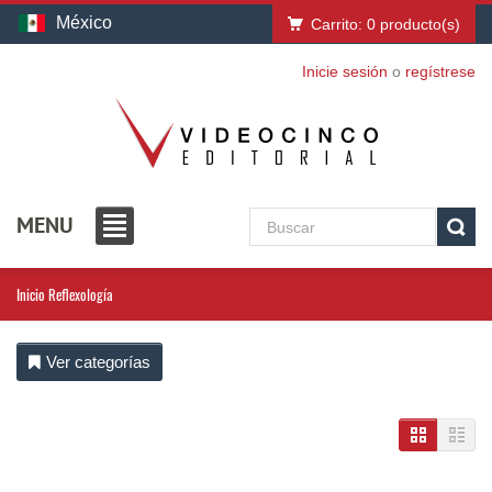
México
Carrito:
0
producto(s)
Inicie sesión
o
regístrese
MENU
Inicio
Reflexología
Ver categorías