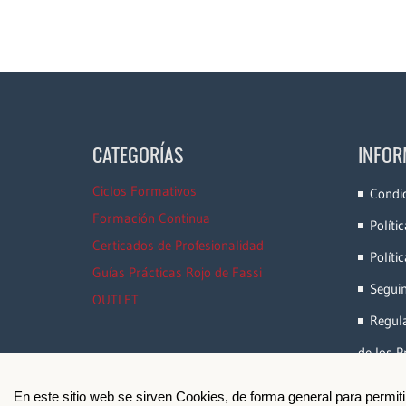
CATEGORÍAS
INFOR
Ciclos Formativos
Condi
Formación Continua
Políti
Certicados de Profesionalidad
Políti
Guías Prácticas Rojo de Fassi
Segui
OUTLET
Regula
de los P
En este sitio web se sirven Cookies, de forma general para permit