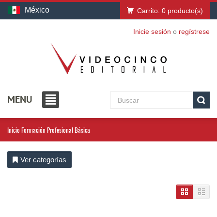
México
Carrito:
0
producto(s)
Inicie sesión
o
regístrese
MENU
Inicio
Formación Profesional Básica
Ver categorías