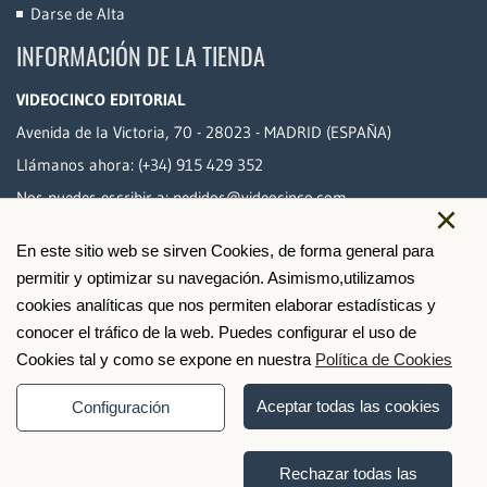
Darse de Alta
INFORMACIÓN DE LA TIENDA
VIDEOCINCO EDITORIAL
Avenida de la Victoria, 70 - 28023 - MADRID (ESPAÑA)
Llámanos ahora:
(+34) 915 429 352
Nos puedes escribir a:
pedidos@videocinco.com
×
En este sitio web se sirven Cookies, de forma general para
PAGO SEGURO
permitir y optimizar su navegación. Asimismo,utilizamos
cookies analíticas que nos permiten elaborar estadísticas y
conocer el tráfico de la web. Puedes configurar el uso de
Cookies tal y como se expone en nuestra
Política de Cookies
Aceptar todas las cookies
Configuración
Rechazar todas las