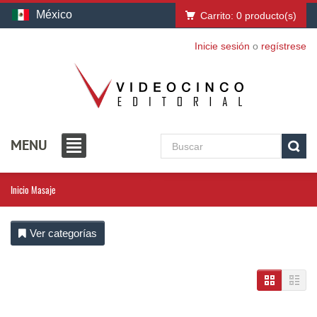
México
Carrito:
0
producto(s)
Inicie sesión
o
regístrese
MENU
Inicio
Masaje
Ver categorías