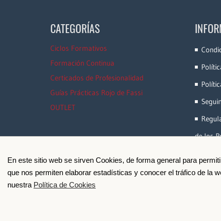
CATEGORÍAS
INFOR
Ciclos Formativos
Condi
Formación Continua
Políti
Certicados de Profesionalidad
Políti
Guías Prácticas Rojo de Fassi
Segui
OUTLET
Regula
de los P
En este sitio web se sirven Cookies, de forma general para permit
que nos permiten elaborar estadísticas y conocer el tráfico de la
nuestra
Política de Cookies