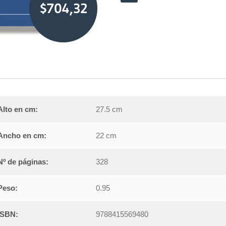
$704,32
Alto en cm:
27.5 cm
Ancho en cm:
22 cm
Nº de páginas:
328
Peso:
0.95
ISBN:
9788415569480