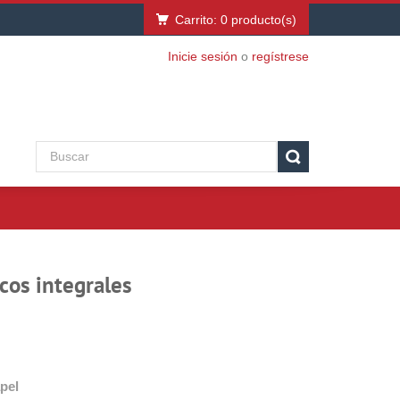
Carrito:
0
producto(s)
Inicie sesión
o
regístrese
cos integrales
pel