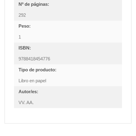
Nº de páginas:
292
Peso:
1
ISBN:
9788418454776
Tipo de producto:
Libro en papel
Autor/es:
VV. AA.