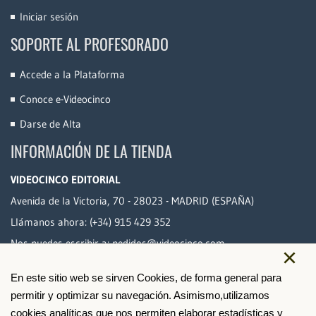
Iniciar sesión
SOPORTE AL PROFESORADO
Accede a la Plataforma
Conoce e-Videocinco
Darse de Alta
INFORMACIÓN DE LA TIENDA
VIDEOCINCO EDITORIAL
Avenida de la Victoria, 70 - 28023 - MADRID (ESPAÑA)
Llámanos ahora:
(+34) 915 429 352
Nos puedes escribir a:
pedidos@videocinco.com
×
En este sitio web se sirven Cookies, de forma general para
PAGO SEGURO
permitir y optimizar su navegación. Asimismo,utilizamos
cookies analíticas que nos permiten elaborar estadísticas y