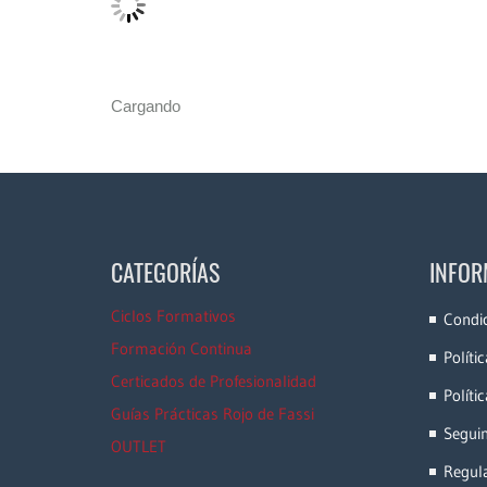
Cargando
CATEGORÍAS
INFOR
Ciclos Formativos
Condi
Formación Continua
Políti
Certicados de Profesionalidad
Políti
Guías Prácticas Rojo de Fassi
Segui
OUTLET
Regula