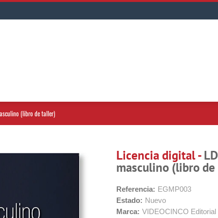
sculino (libro de taller)
Licencia digital -
LD
masculino (libro de 
Referencia:
EGMP003
Estado:
Nuevo
Marca:
VIDEOCINCO Editorial