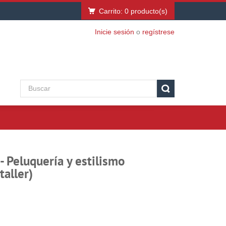
Carrito:
0
producto(s)
Inicie sesión
o
regístrese
- Peluquería y estilismo
taller)