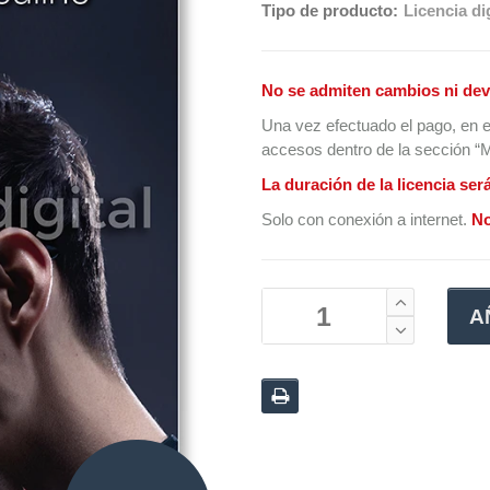
Tipo de producto:
Licencia dig
No se admiten cambios ni dev
Una vez efectuado el pago, en e
accesos dentro de la sección “Mi
La duración de la licencia ser
Solo con conexión a internet.
No
A