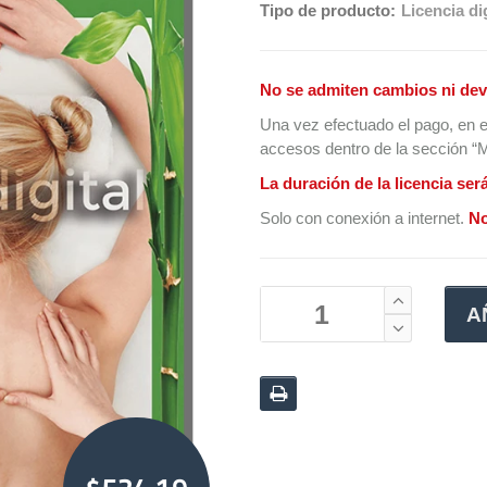
Tipo de producto:
Licencia dig
No se admiten cambios ni dev
Una vez efectuado el pago, en e
accesos dentro de la sección “Mi
La duración de la licencia ser
Solo con conexión a internet.
No
A