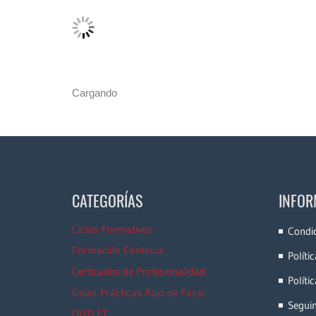
Cargando
CATEGORÍAS
INFOR
Ciclos Formativos
Condi
Formación Continua
Políti
Certicados de Profesionalidad
Políti
Guías Prácticas Rojo de Fassi
Segui
OUTLET