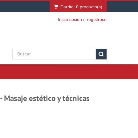
Carrito:
0
producto(s)
Inicie sesión
o
regístrese
- Masaje estético y técnicas