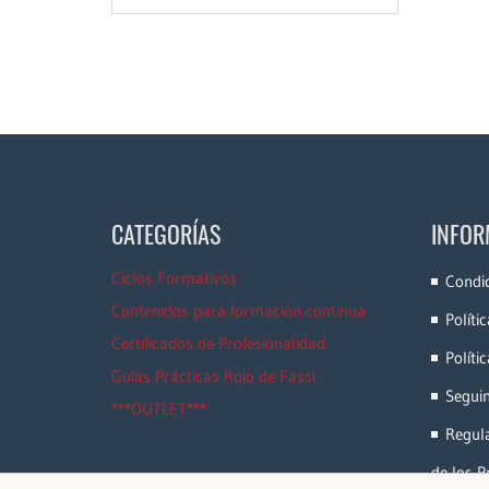
CATEGORÍAS
INFOR
Ciclos Formativos
Condi
Contenidos para formación continua
Políti
Certificados de Profesionalidad
Políti
Guías Prácticas Rojo de Fassi
Segui
***OUTLET***
Regula
de los P