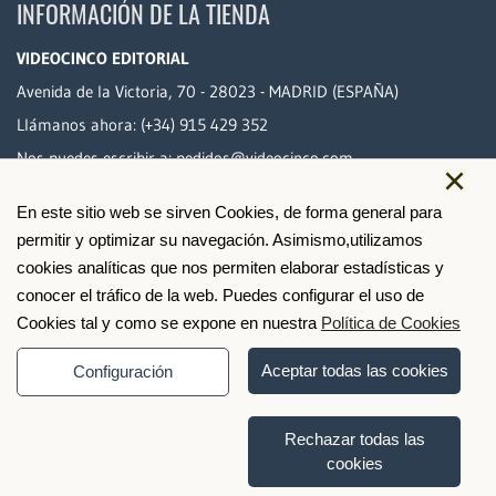
INFORMACIÓN DE LA TIENDA
VIDEOCINCO EDITORIAL
Avenida de la Victoria, 70 - 28023 - MADRID (ESPAÑA)
Llámanos ahora:
(+34) 915 429 352
Nos puedes escribir a:
pedidos@videocinco.com
×
En este sitio web se sirven Cookies, de forma general para
PAGO SEGURO
permitir y optimizar su navegación. Asimismo,utilizamos
cookies analíticas que nos permiten elaborar estadísticas y
conocer el tráfico de la web. Puedes configurar el uso de
Cookies tal y como se expone en nuestra
Política de Cookies
Aceptar todas las cookies
Configuración
Rechazar todas las
cookies
© 2026 Videocinco