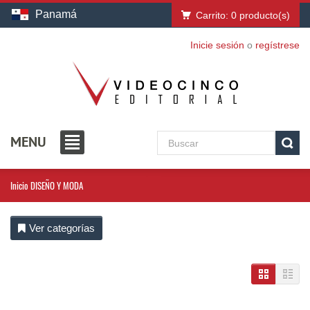
Panamá
Carrito:
0
producto(s)
Inicie sesión
o
regístrese
MENU
Inicio
DISEÑO Y MODA
Ver categorías