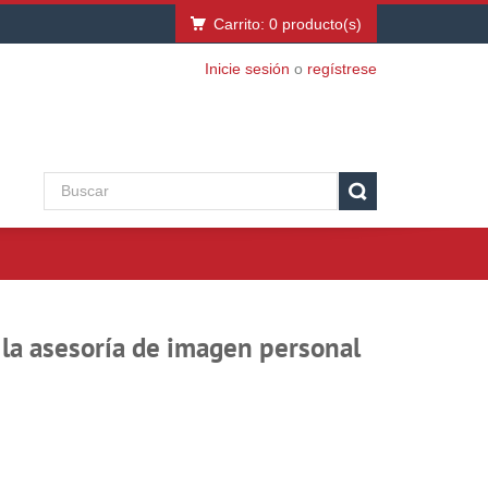
Carrito:
0
producto(s)
Inicie sesión
o
regístrese
e la asesoría de imagen personal