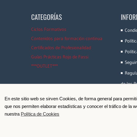
CATEGORÍAS
INFOR
Ciclos Formativos
Condi
Contenidos para formación continua
Políti
Certificados de Profesionalidad
Políti
Guías Prácticas Rojo de Fassi
Segui
***OUTLET***
Regula
de los P
En este sitio web se sirven Cookies, de forma general para permit
que nos permiten elaborar estadísticas y conocer el tráfico de la
nuestra
Política de Cookies