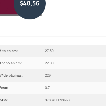
$40,56
Alto en cm:
27.50
Ancho en cm:
22.00
Nº de páginas:
229
Peso:
0.7
ISBN:
9788496699663