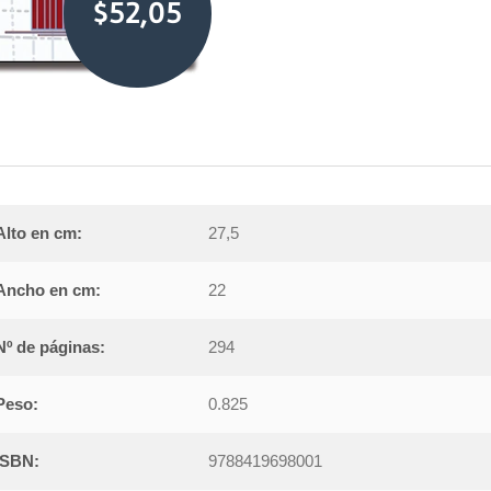
$52,05
Alto en cm:
27,5
Ancho en cm:
22
Nº de páginas:
294
Peso:
0.825
ISBN:
9788419698001