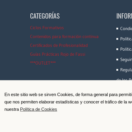
CATEGORÍAS
INFOR
Ciclos Formativos
Condi
Contenidos para formación continua
Políti
Certificados de Profesionalidad
Políti
Guías Prácticas Rojo de Fassi
Segui
***OUTLET***
Regula
de los P
En este sitio web se sirven Cookies, de forma general para permit
que nos permiten elaborar estadísticas y conocer el tráfico de la
nuestra
Política de Cookies