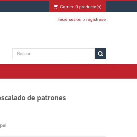
Carrito:
0
producto(s)
Inicie sesión
o
regístrese
 escalado de patrones
pel