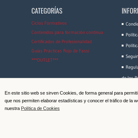
CATEGORÍAS
INFOR
Ciclos Formativos
Condi
Contenidos para formación continua
Políti
Certificados de Profesionalidad
Políti
Guías Prácticas Rojo de Fassi
Segui
***OUTLET***
Regula
de los P
En este sitio web se sirven Cookies, de forma general para permit
que nos permiten elaborar estadísticas y conocer el tráfico de la
nuestra
Política de Cookies