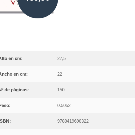
Alto en cm:
27,5
Ancho en cm:
22
Nº de páginas:
150
Peso:
0.5052
ISBN:
9788419698322