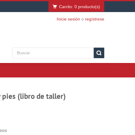
Carrito:
0
producto(s)
Inicie sesión
o
regístrese
pies (libro de taller)
deos