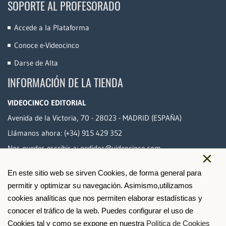
SOPORTE AL PROFESORADO
Accede a la Plataforma
Conoce e-Videocinco
Darse de Alta
INFORMACIÓN DE LA TIENDA
VIDEOCINCO EDITORIAL
Avenida de la Victoria, 70 - 28023 - MADRID (ESPAÑA)
Llámanos ahora:
(+34) 915 429 352
Nos puedes escribir a:
pedidos@videocinco.com
×
En este sitio web se sirven Cookies, de forma general para
PAGO SEGURO
permitir y optimizar su navegación. Asimismo,utilizamos
cookies analíticas que nos permiten elaborar estadísticas y
conocer el tráfico de la web. Puedes configurar el uso de
Cookies tal y como se expone en nuestra
Política de Cookies