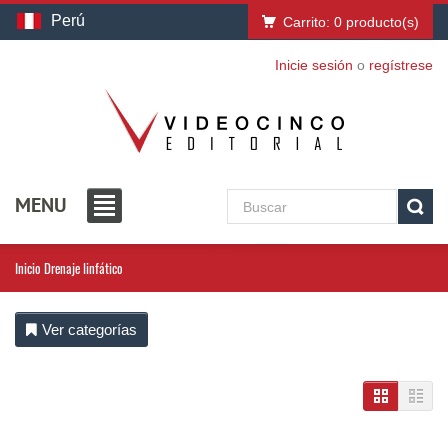
Perú
Carrito:
0
producto(s)
Inicie sesión
o
regístrese
MENU
Inicio
Drenaje linfático
Ver categorías