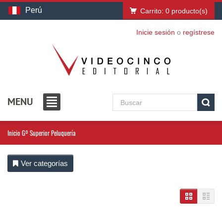
Perú
Carrito:
0
producto(s)
Inicie sesión
o
regístrese
MENU
Inicio
Gº Superior Peluquería
Ver categorías