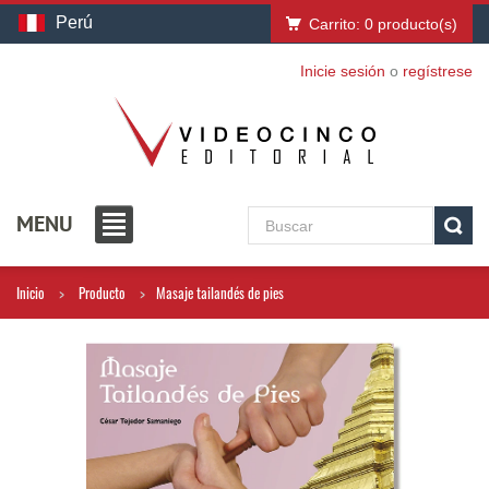
Perú
Carrito:
0
producto(s)
Inicie sesión
o
regístrese
MENU
Inicio
Producto
Masaje tailandés de pies