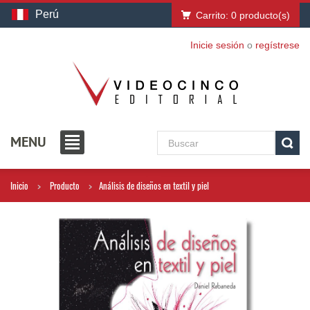
Perú
Carrito:
0
producto(s)
Inicie sesión
o
regístrese
MENU
Inicio
Producto
Análisis de diseños en textil y piel